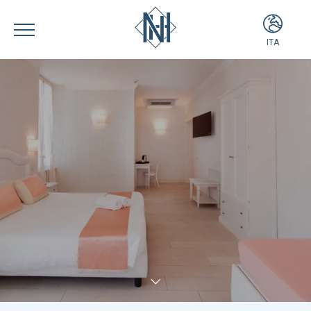
ITA
ITA
ENG
FRA
DEU