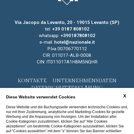
Via Jacopo da Levanto, 20 - 19015 Levanto (SP)
tel:
+39 0187 808102
whatsapp:
+390187808102
e-mail:
hotel@nazionale.it
P.Iva 00706770112
CIR: 011017-ALB-0008
CIN: IT011017A1H8M5NQHR
KONTAKTE
UNTERNEHMENSDATEN
DATENSCHUTZERKLÄRUNG
COOKIE POLICY
ACCESSIBILITY
X
Diese Website verwendet Cookies
Diese Website und die Buchungsseite verwenden technische Cookies und,
nur mit Ihrer Zustimmung, analytische und Marketing-Cookies für gezielte
Werbung und die Anpassung von Anzeigen. Um der Installation aller
Cookie-Kategorien zuzustimmen, klicken Sie auf “Alle Cookies
akzeptieren” um bestimmte Cookie-Kategorien auszuwählen, klicken Sie
auf “Cookies auswählen” mit dem “x” können Sie das Banner schließen