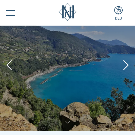
DEU
ITA
ENG
FRA
DEU