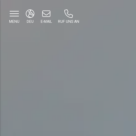
MENU
DEU
E-MAIL
RUF UNS AN
ITA
ENG
FRA
DEU